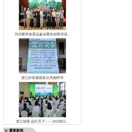
2026紫笋抹茶品鉴会暨农创客培训...
浙江好茶展团首次亮相呼市
浙江绿茶 品行天下——2026浙江...
重要新闻