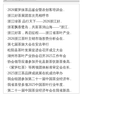
·2026紫笋抹茶品鉴会暨农创客培训会..
·浙江好茶展团首次亮相呼市
·浙江绿茶 品行天下——2026浙江好..
·浙茗飘香鹭岛，共富茶润山海——“浙江..
·浙江好茶，再启征程——浙江省茶叶产业..
·2026浙江茶叶主销市场形势分析会在..
·第七届茶旅大会在安吉举行
·松阳县茶叶发展促进会召开成立大会
·湖州市茶叶产业协会召开2025工作年会
·协会领导应邀参加开化县新茶饮新茶食高..
·《紫笋红茶》等两项团体标准审定会在长..
·2025浙江茶品牌成就展在杭成功举办
·我会组团参加第二十一届中国茶业经济年..
·我省喜登多项2025中国茶叶行业年度..
·第二十一届中国茶业经济年会在我省新昌..