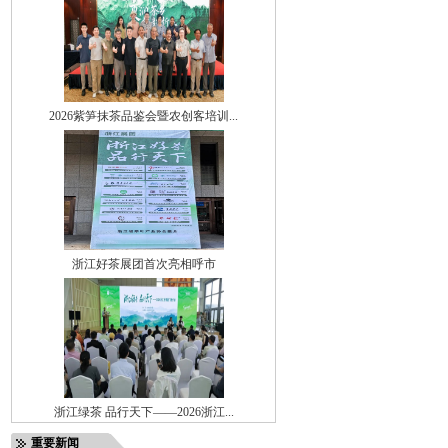
2026紫笋抹茶品鉴会暨农创客培训...
浙江好茶展团首次亮相呼市
浙江绿茶 品行天下——2026浙江...
重要新闻