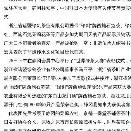
农林省大臣、静冈县知事，中国驻日本大使馆有关使节等贵宾
式。
浙江省诸暨绿剑茶业有限公司携带"绿剑″牌西施石笕茶、绿
红、西施石笕茉莉花茶等产品参加为期四天的产品展示展销活
广大日本消费者的喜爱，产品被抢购一空；非遗传承人绍兴书
宏亮表演了非遗传承文化项目唐代煎茶。
26日下午在静冈会展中心举行了“世界绿茶大赛”表彰仪式
浙江省诸暨绿剑茶业有限公司董事长马亚平，浙江省茶叶产业
展有限公司董事长汪洋等6人参加了表彰仪式并接牌，浙江省
的"绿剑″牌西施石笕茶、"绿剑″牌西施银芽等5只产品荣获大
农业有限公司选送的″东白山龙门顶″牌西施石笕茶、浙江龙
源开门红·御 8000等5只产品荣获金奖；静冈县知事为获奖者
代表团先后考察了静冈的栗原农社、京都一保堂茶铺等茶叶
日友好协会会长、原牧之原市市长西原茂树先生，世界茶联合
国国际茶文化研究会荣誉理事、日本关西学院讲师汤浅薰先生