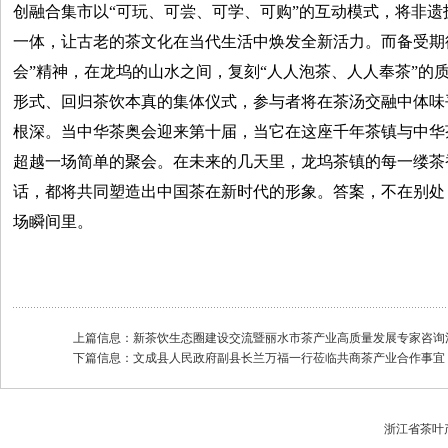
创融合集市以“可玩、可尝、可学、可购”的互动模式，将非
一体，让古老的茶文化在当代生活中焕发全新活力。而备受期待的
会”精神，在龙坞的山水之间，复刻“人人泡茶、人人奉茶”的
形式、回归茶饮本真的集体仪式，参与者将在茶汤交融中体味
根深。当中华茶奥会迎来第十届，当它在这座千年茶镇与中华
超越一场简单的聚会。在未来的几天里，龙坞茶镇的每一缕茶
话，都将共同塑造出中国茶在新时代的形象。答案，不在别处
场瞬间里。
上篇信息：
新茶饮生态圈建设交流暨丽水市茶产业高质量发展专家咨询
下篇信息：
文成县人民政府副县长兰万福一行莅临共商茶产业合作事宜
浙江省茶叶