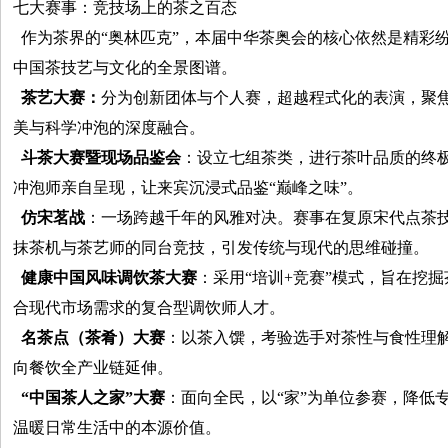
七大赛事：竞技场上的茶之百态
作为茶界的“奥林匹克”，本届中华茶奥会的核心依然是精彩
中国茶技艺与文化的全景图谱。
茶艺大赛：
分为创新团体与个人赛，超越程式化的表演，聚
美与科学冲泡的深度融合。
斗茶大赛暨现场品鉴会
：设立七组茶类，进行茶叶品质的终极
冲泡师亲自呈现，让来宾沉浸式品鉴“巅峰之味”。
仿宋茗战
：一场跨越千年的风雅对决。赛事在复原宋代点茶
抹茶机与茶艺师的同台竞技，引发传统与现代的思维碰撞。
健康中国风味调饮茶大赛
：采用“培训+竞赛”模式，旨在挖
合现代市场需求的复合型调饮师人才。
名茶点（茶肴）大赛
：以茶入馔，考验选手对茶性与食性理
向餐饮全产业链延伸。
“中国茶人之家”大赛
：面向全民，以“家”为单位参赛，降低
温暖日常生活中的本源价值。